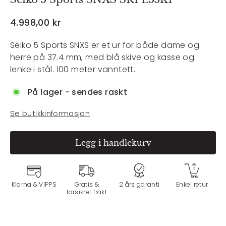
Veil.
4.998,00 kr
pris
Seiko 5 Sports SNXS er et ur for både dame og
herre på 37.4 mm, med blå skive og kasse og
lenke i stål. 100 meter vanntett.
På lager - sendes raskt
Se butikkinformasjon
Legg i handlekurv
Klarna & VIPPS
Gratis &
2 års garanti
Enkel retur
forsikret frakt