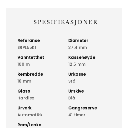
SPESIFIKASJONER
Referanse
Diameter
SRPL55K1
37.4 mm
Vanntetthet
Kassehøyde
100 m
12.5 mm
Rembredde
Urkasse
18 mm
Stål
Glass
Urskive
Hardlex
Blå
Urverk
Gangreserve
Automatikk
41 timer
Rem/Lenke