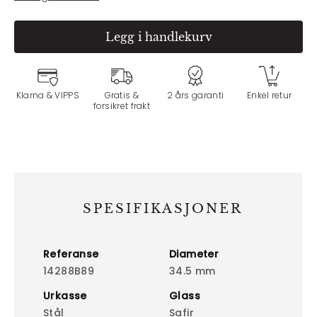
Legg i handlekurv
Klarna & VIPPS
Gratis &
2 års garanti
Enkel retur
forsikret frakt
SPESIFIKASJONER
Referanse
Diameter
14288B89
34.5 mm
Urkasse
Glass
Stål
Safir