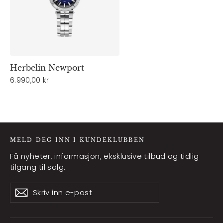
Herbelin Newport
6.990,00 kr
MELD DEG INN I KUNDEKLUBBEN
Få nyheter, informasjon, eksklusive tilbud og tidlig
tilgang til salg.
Skriv
Abonner
Abonner
inn
e-
post