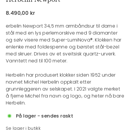
Veil.
8.490,00 kr
pris
erbelin Newport 34,5 mm armbåndsur til dame i
stål med en lys perlemorskive med 9 diamanter
og sølv visere med Super-LumiNova®. Klokken har
enlenke med foldespenne og børstet stål-bezel
med skruer. Drives av et sveitsisk quartz-urverk.
Vanntett ned til 100 meter.
Herbelin har produsert klokker siden 1952 under
navnet Michel Herbelin oppkalt etter
grunnleggeren av selskapet. I 2021 valgte merket
å fjerne Michel fra navn og logo, og heter nå bare
Herbelin.
På lager - sendes raskt
Se lager i butikk