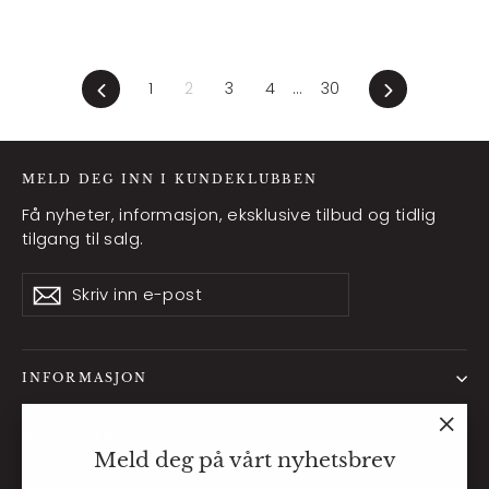
Forrige
Neste
1
2
3
4
…
30
MELD DEG INN I KUNDEKLUBBEN
Få nyheter, informasjon, eksklusive tilbud og tidlig
tilgang til salg.
Skriv
Abonner
Abonner
inn
e-
post
INFORMASJON
KUNDESERVICE
"Lukk
Meld deg på vårt nyhetsbrev
(esc